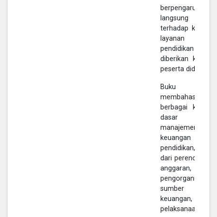
berpengaruh
langsung
terhadap kualitas
layanan
pendidikan yang
diberikan kepada
peserta didik.
Buku ini
membahas
berbagai konsep
dasar
manajemen
keuangan
pendidikan, mulai
dari perencanaan
anggaran,
pengorganisasian
sumber daya
keuangan,
pelaksanaan