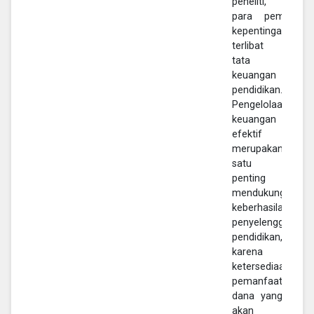
peneliti, serta
para pemangku
kepentingan yang
terlibat dalam
tata kelola
keuangan
pendidikan.
Pengelolaan
keuangan yang
efektif
merupakan salah
satu faktor
penting dalam
mendukung
keberhasilan
penyelenggaraan
pendidikan,
karena
ketersediaan dan
pemanfaatan
dana yang tepat
akan