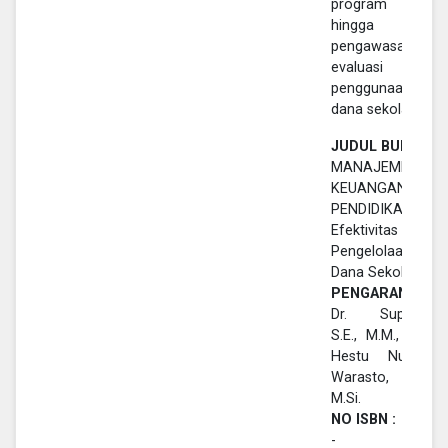
program kerja,
hingga
pengawasan dan
evaluasi
penggunaan
dana sekolah.
JUDUL BUKU :
MANAJEMEN
KEUANGAN
PENDIDIKAN:
Efektivitas
Pengelolaan
Dana Sekolah
PENGARANG :
Dr. Supatmin,
S.E., M.M., M.Pd.,
Hestu Nugroho
Warasto, S.E.,
M.Si.
NO ISBN :
-