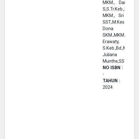
MKM., Damayant
S,S.Tr.Keb.,Bd.,
MKM., Sri Rezek
SST.,M.Kes., E
Dona Sinaga
SKM.,MKM., Amel
Erawaty,
S.Keb.,Bd.,MKM.,
Juliana
Munthe,SST.,M.Ke
NO ISBN :
-
TAHUN :
2024