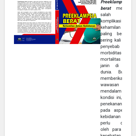
Preeklampsia
berat
merupaka
salah sat
komplikasi
kehamilan yan
paling berbahay
sering kali menja
penyebab utam
morbiditas da
mortalitas ibu d
janin di selur
dunia. Buku in
memberikan
wawasan
mendalam tenta
kondisi ini, deng
penekanan khus
pada aspek-asp
kebidanan yan
perlu dipaham
oleh para prakti
kesehatan. Buku i