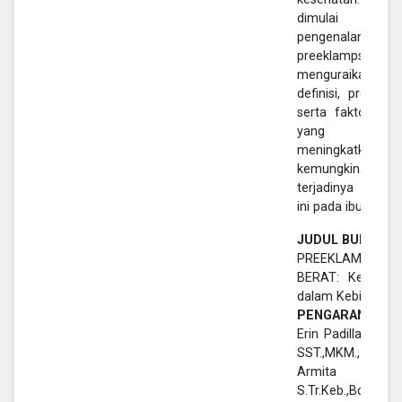
dimulai denga
pengenalan
preeklampsia,
menguraikan
definisi, prevalens
serta faktor risi
yang dapa
meningkatkan
kemungkinan
terjadinya kondi
ini pada ibu hamil.
JUDUL BUKU :
PREEKLAMPSIA
BERAT: Kehamil
dalam Kebidanan
PENGARANG :
Erin Padilla Sirega
SST.,MKM., Mar
Armita Silaban
S.Tr.Keb.,Bdn.,