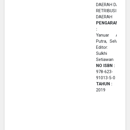
DAERAH DAN
RETRIBUSI
DAERAH
PENGARANG
:
Yanuar Adi
Putra, Selvi ;
Editor: M.
Sulkhi
Setiawan
NO ISBN :
978-623-
91013-5-0
TAHUN :
2019