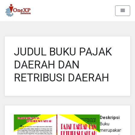
Aa Rizky
Toggle 
JUDUL BUKU PAJAK
DAERAH DAN
RETRIBUSI DAERAH
Deskripsi :
Buku ini
merupakan