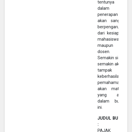
tentunya
dalam
penerapan
akan sangat
berpengaruh
dari kesiapan
mahasiswa
maupun
dosen.
Semakin siap,
semakin akan
tampak
keberhasilan
pemahaman
akan materi
yang ada
dalam buku
ini.
JUDUL BUKU
:
PAJAK