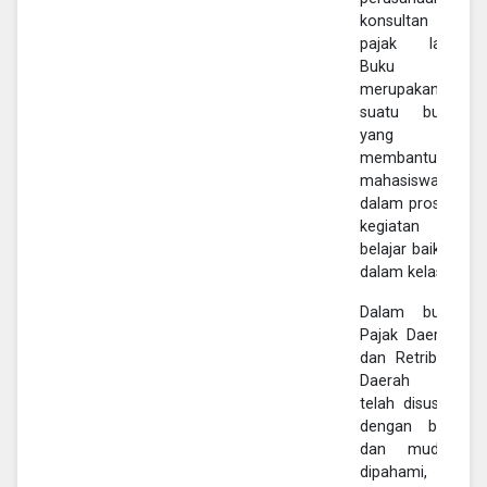
konsultan
pajak lain.
Buku
merupakan
suatu buku
yang
membantu
mahasiswa
dalam proses
kegiatan
belajar baik di
dalam kelas.
Dalam buku
Pajak Daerah
dan Retribusi
Daerah ini
telah disusun
dengan baik
dan mudah
dipahami,