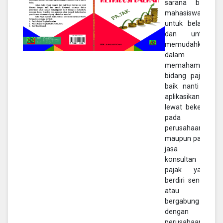
sarana bagi
mahasiswa
untuk belajar
dan untuk
memudahkan
dalam
memahami di
bidang pajak,
baik nanti di
aplikasikan
lewat bekerja
pada
perusahaan
maupun pada
jasa
konsultan
pajak yang
berdiri sendiri
atau
bergabung
dengan
perusahaan